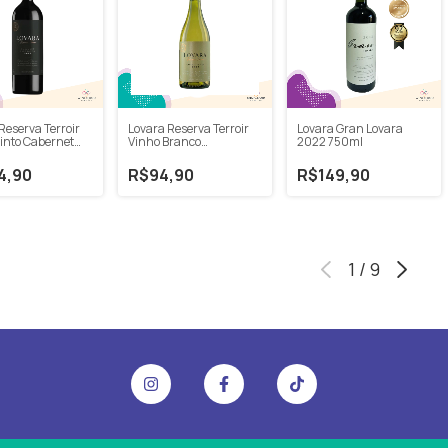
Reserva Terroir
Lovara Reserva Terroir
Lovara Gran Lovara
into Cabernet
Vinho Branco
2022 750ml
non 2022 750ml
Chardonnay 2021
750ml
4,90
R$94,90
R$149,90
1
/
9