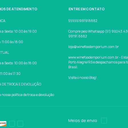
IOS DE ATENDIMENTO
ENTRE EM CONTATO
SICA
555551991918882
a Sexta: 10:00 às 19:00
Compre pelo Whatsapp (51) 99243.430
99191.8882
 11:00 às 18:00
loja@winefoodemporium.com.br
RTUAL
www.winefoodemporium.com.br - Est
Porto Alegre/RS e despachamos para t
a Sexta: 10:00 às 18:00
Brasil.
11:00 às 17:30
Visite o nosso Blog!
A DE TROCA E DEVOLUÇÃO
nossa política de troca e devolução
Meios de envio