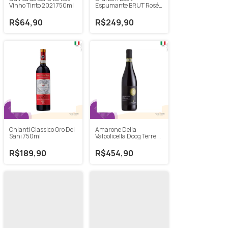
Vinho Tinto 2021 750ml
Espumante BRUT Rosé
750ml
R$64,90
R$249,90
Chianti Classico Oro Dei
Amarone Della
Sani 750ml
Valpolicella Docg Terre Di
Castelnuovo 750ml
R$189,90
R$454,90