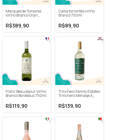
Marques de Tomares
Callia torrontés vinho
Vinho Branco Gran
Branco 750ml
Reserva 750ml
R$389,90
R$89,90
Franc Beauséjour Vinho
Trinchero Family Estates
Branco Bordeaux 750ml
Trinchero Ménage À
Trois Limelight Vinho
Branco Pinot Grigio
R$119,90
R$139,90
750ml