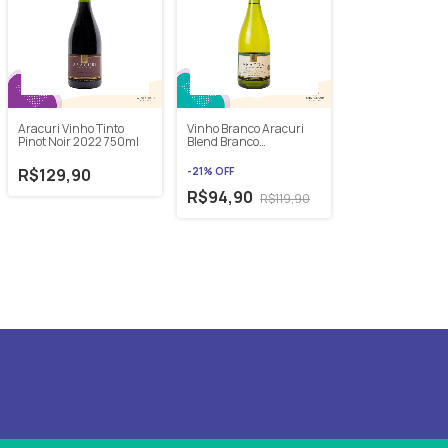
Aracuri Vinho Tinto
Vinho Branco Aracuri
Pinot Noir 2022 750ml
Blend Branco
Chardonnay E
Sauvignon Blanc 2022
R$129,90
-
21
%
OFF
750ml
R$94,90
R$119,90