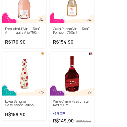
Frescobaldi Vinho Rosé
Casa Relvas Vinho Rosé
Ammiraglia Alìe 750ml
Pompom 750ml
R$179,90
R$154,90
Lolea Sangria
Wine Crime Passionate
Gaseificada Feito c/
Red 750ml
Vinho Branco N°2 750ml
R$159,90
-
6
%
OFF
R$149,90
R$159,90