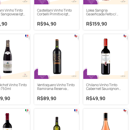
ani Vinho Tinto
Castellani Vinho Tinto
Lolea Sangria
i Sangiovese Igt
Corbelli Primitivo Igt
Gaseificada Feito c/
 750ml
Puglia 750ml
Vinho Tinto N°1 750ml
,90
R$94,90
R$159,90
Bichot Vinho Tinto
Ventisquero Vinho Tinto
Chilano Vinho Tinto
 750ml
Ramirana Reserva
Cabernet Sauvignon
Cabernet Sauvignon
750ml
9,90
R$89,90
R$49,90