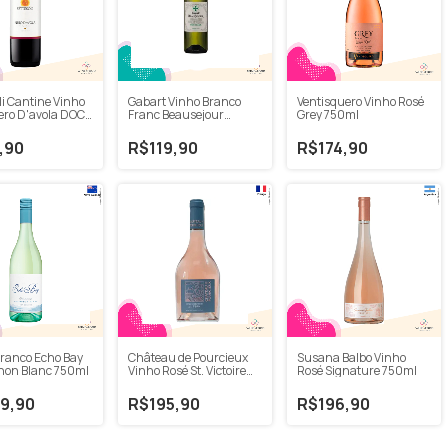
li Cantine Vinho
Gabart Vinho Branco
Ventisquero Vinho Rosé
ero D'avola DOC
Franc Beausejour
Grey 750ml
Bordeaux 750ml
,90
R$119,90
R$174,90
Branco Echo Bay
Château de Pourcieux
Susana Balbo Vinho
non Blanc 750ml
Vinho Rosé St. Victoire
Rosé Signature 750ml
750ml
9,90
R$195,90
R$196,90