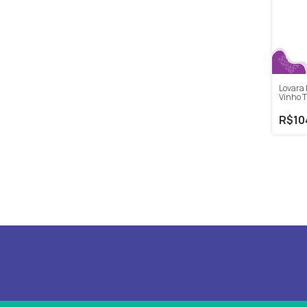
Lovara 
Vinho T
Sauvig
R$10