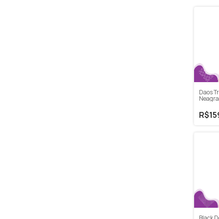
Daos T
Neagra
Sauvig
R$15
Black D