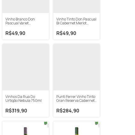
Vinho Branco Don
Vinho Tinto Don Pascual
Pascual Variet
Bi Cabernet Merlot
Chardonnay 750ml
750ml
R$49,90
R$49,90
Vinhos Da Rua Do
Punti Ferrer Vinho Tinto
Urtigão Nebula 750ml
Gran Reserva Cabernet
Sauvignon 2017 750ml
R$319,90
R$284,90