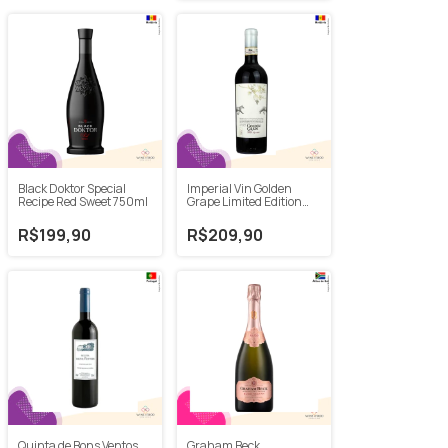
Black Doktor Special
Imperial Vin Golden
Recipe Red Sweet 750ml
Grape Limited Edition
White Blend 750ml
R$199,90
R$209,90
Quinta de Bons Ventos
Graham Beck