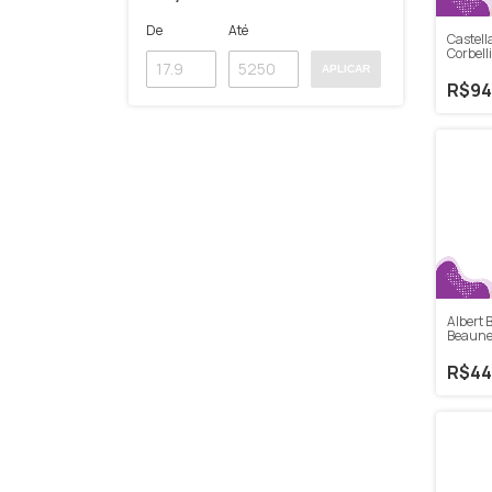
De
Até
Castell
Corbell
Puglia
APLICAR
R$94
Albert 
Beaune
R$44