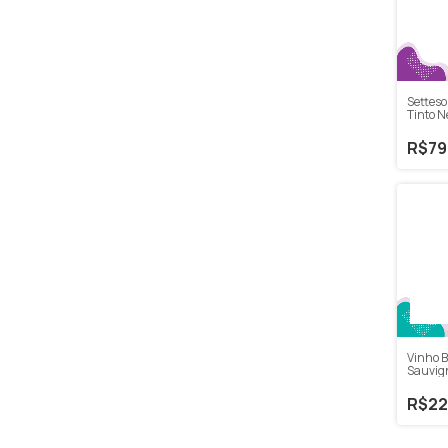
Setteso
Tinto N
750ml
R$79
Vinho 
Sauvig
R$22