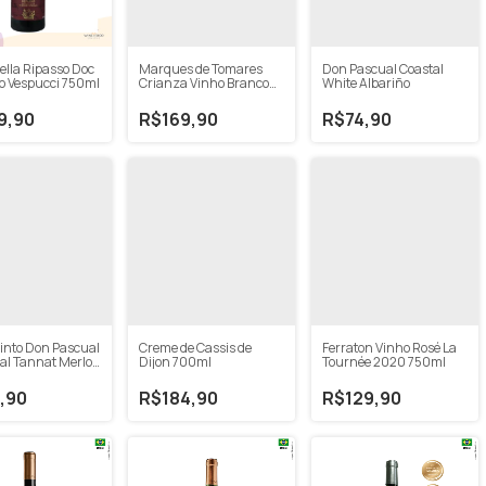
cella Ripasso Doc
Marques de Tomares
Don Pascual Coastal
o Vespucci 750ml
Crianza Vinho Branco
White Albariño
Rioja 750ml
9,90
R$169,90
R$74,90
into Don Pascual
Creme de Cassis de
Ferraton Vinho Rosé La
tal Tannat Merlot
Dijon 700ml
Tournée 2020 750ml
,90
R$184,90
R$129,90