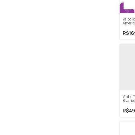
Valpoli
Amerig
R$16
Vinho T
Bivarie
750ml
R$49