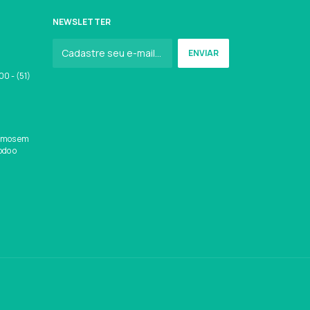
NEWSLETTER
0 - (51)
amos em
odo o