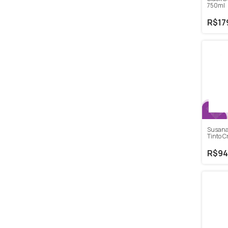
750ml
R$17
Susana
Tinto C
750ml
R$94