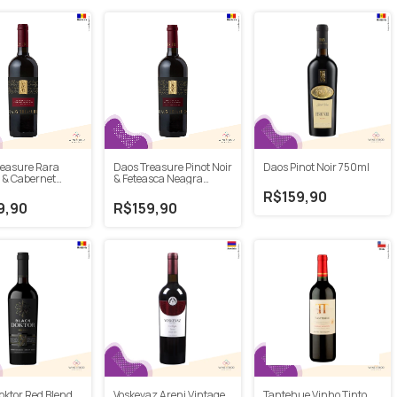
reasure Rara
Daos Treasure Pinot Noir
Daos Pinot Noir 750ml
 & Cabernet
& Feteasca Neagra
non 750ml
750ml
R$159,90
9,90
R$159,90
oktor Red Blend
Voskevaz Areni Vintage
Tantehue Vinho Tinto