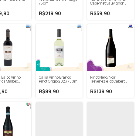
750ml
Cabernet Sauvignon
750ml
9,90
R$219,90
R$59,90
 Balbo Vinho
Callia Vinho Branco
Pinot Nero/Noir
rios Malbec
Pinot Grigio 2023 750ml
Trevenezie Igt Cabert
750ml
,90
R$89,90
R$139,90