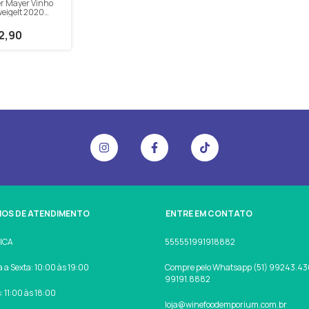
er Mayer Vinho
eigelt 2020
2,90
IOS DE ATENDIMENTO
ENTRE EM CONTATO
SICA
555551991918882
a Sexta: 10:00 às 19:00
Compre pelo Whatsapp (51) 99243.430
99191.8882
 11:00 às 18:00
loja@winefoodemporium.com.br