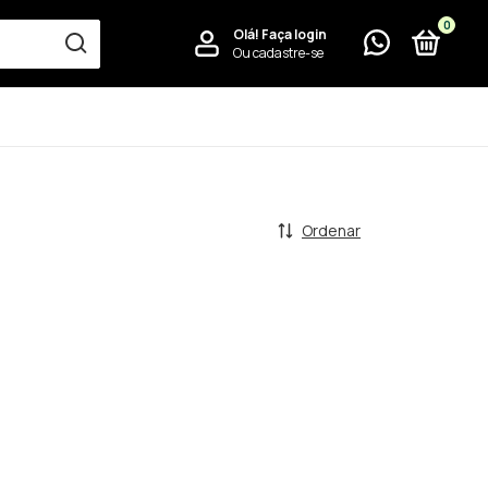
0
Olá!
Faça login
Ou cadastre-se
Ordenar