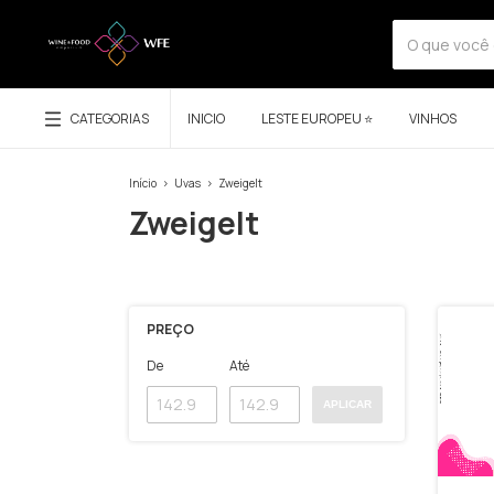
CATEGORIAS
INICIO
LESTE EUROPEU ⭐
VINHOS
Início
>
Uvas
>
Zweigelt
Zweigelt
PREÇO
De
Até
APLICAR