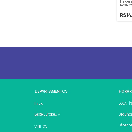
Heider
Rosé Zw
750ml
R$14
DEPARTAMENTOS
HORÁR
Inicio
LOJA FÍ
Leste Europeu ⭐
Segunda 
Sábados:
VINHOS