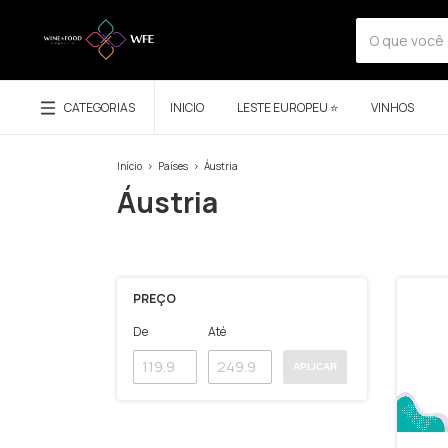
CATEGORIAS
INICIO
LESTE EUROPEU ⭐
VINHOS
Início
>
Países
>
Áustria
Áustria
PREÇO
De
Até
APLICAR