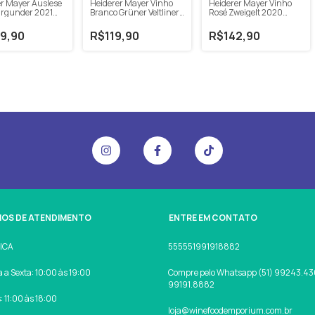
er Mayer Auslese
Heiderer Mayer Vinho
Heiderer Mayer Vinho
rgunder 2021
Branco Grüner Veltliner
Rosé Zweigelt 2020
Strawanzer 2020 750ml
750ml
9,90
R$119,90
R$142,90
IOS DE ATENDIMENTO
ENTRE EM CONTATO
SICA
555551991918882
a Sexta: 10:00 às 19:00
Compre pelo Whatsapp (51) 99243.430
99191.8882
 11:00 às 18:00
loja@winefoodemporium.com.br