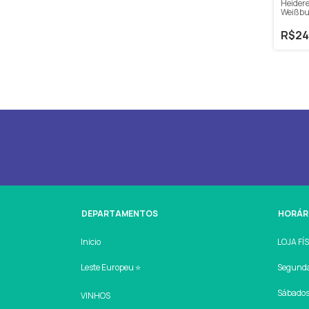
Heider
Weißbu
375ml
R$24
DEPARTAMENTOS
HORÁR
Inicio
LOJA FÍ
Leste Europeu ⭐
Segunda 
Sábados:
VINHOS