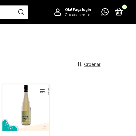
0
Olá!
Faça login
Ou cadastre-se
Ordenar