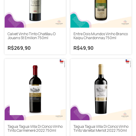
Calvet Vinho Tinto Chatêau D
Entre Dois Mundos Vinho Branco
Jouans St Emilion 750ml
Kaipu Chardonnay 750ml
R$269,90
R$49,90
Tagua Tagua Villa Di Conco Vinho
Tagua Tagua Villa Di Conco Vinho
Tinto Carménerè 2022 750ml
Tinto Varietal Merlot 2022 750ml