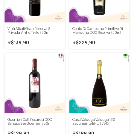
Vinã Albali Gran Reserva S
Conte Di Campiano Primitivo Di
Privada Vinho Tinto 750ml
Manduria DOC Riserva 750ml
R$139,90
R$229,90
Guerrieri Colli Pesaresi DOC
Casa Valduga Valduga 130
Sangiovese Guerrieri 750ml
Espumante BRUT 750ml
R$129,90
R$189,90