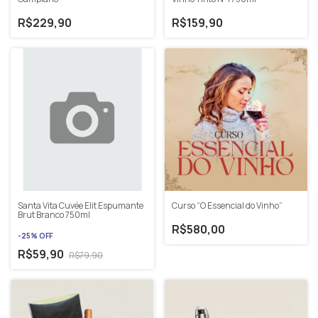
R$229,90
R$159,90
Santa Vita Cuvée Elit Espumante
Curso “O Essencial do Vinho”
Brut Branco 750ml
R$580,00
-
25
%
OFF
R$59,90
R$79,90