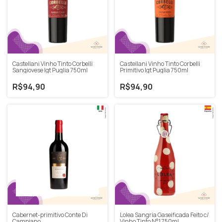
Castellani Vinho Tinto Corbelli
Castellani Vinho Tinto Corbelli
Sangiovese Igt Puglia 750ml
Primitivo Igt Puglia 750ml
R$94,90
R$94,90
Cabernet-primitivo Conte Di
Lolea Sangria Gaseificada Feito c/
Campiano
Vinho Tinto N°1 750ml