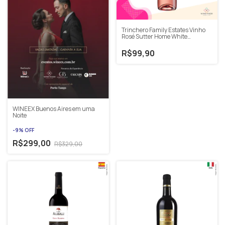
Trinchero Family Estates Vinho
Rosé Sutter Home White
Zinfandel 750ml
R$99,90
WINEEX Buenos Aires em uma
Noite
-
9
%
OFF
R$299,00
R$329,00