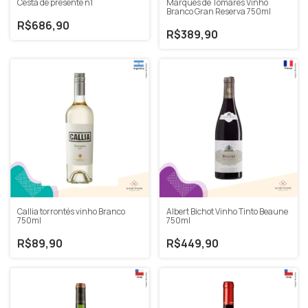
Marques de Tomares Vinho
Cesta de presente n1
Branco Gran Reserva 750ml
R$686,90
R$389,90
Callia torrontés vinho Branco
Albert Bichot Vinho Tinto Beaune
750ml
750ml
R$89,90
R$449,90