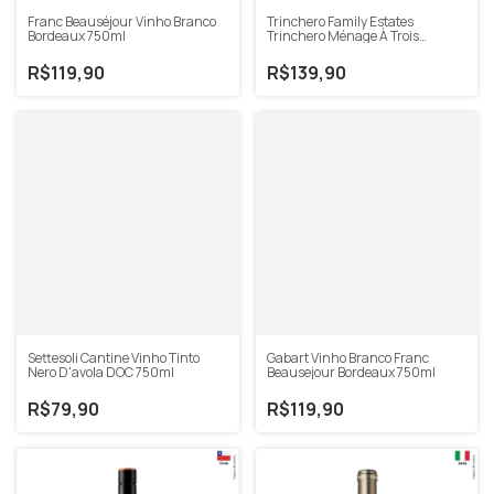
Franc Beauséjour Vinho Branco
Trinchero Family Estates
Bordeaux 750ml
Trinchero Ménage À Trois
Limelight Vinho Branco Pinot
Grigio 750ml
R$119,90
R$139,90
Settesoli Cantine Vinho Tinto
Gabart Vinho Branco Franc
Nero D'avola DOC 750ml
Beausejour Bordeaux 750ml
R$79,90
R$119,90