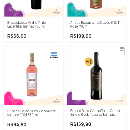
Braccobosca Vinho Tinto
Amitié Espumante Cuvée BRUT
Lacertilla Tannat 750ml
Rosé 750ml
R$66,90
R$109,90
Bracco Bosca Vinho Tinto Ombú
Susana Balbo Crios Vinho Rosé
Single Block Reserve Tannat
Malbec 2021 750ml
750ml
R$159,90
R$94,90