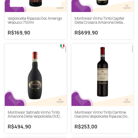
Valpolicella Ripasso Doc Amerigo
Montresor Vinho Tinto Capitel
Vespucci 750ml
Della Crosara Amarone Della
Valpolicella Classico 2015 750ml
R$169,90
R$699,90
Montresor Satinato Vinho Tinto
Montresor Vinho Tinto Cantine
Amarone Della Valpolicella DOCG
Giacomo Valpolicella Ripasso Doc
2018 750ml
2020 750ml
R$494,90
R$253,00