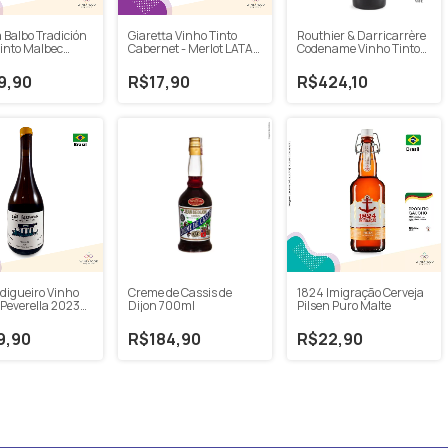
Balbo Tradición
Giaretta Vinho Tinto
Routhier & Darricarrère
into Malbec
Cabernet - Merlot LATA
Codename Vinho Tinto
50ml
269ml
Cabernet Sauvignon
750ml
9,90
R$17,90
R$424,10
Creme de Cassis de
digueiro Vinho
1824 Imigração Cerveja
Dijon 700ml
Peverella 2023
Pilsen Puro Malte
R$184,90
9,90
R$22,90