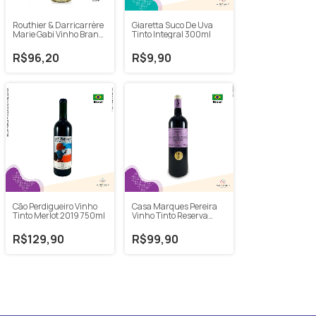
Routhier & Darricarrère
Giaretta Suco De Uva
Marie Gabi Vinho Branco
Tinto Integral 300ml
Chardonnay 750ml
R$96,20
R$9,90
Cão Perdigueiro Vinho
Casa Marques Pereira
Tinto Merlot 2019 750ml
Vinho Tinto Reserva
Malbec 2020 750ml
R$129,90
R$99,90