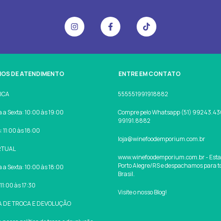
IOS DE ATENDIMENTO
ENTRE EM CONTATO
SICA
555551991918882
a Sexta: 10:00 às 19:00
Compre pelo Whatsapp (51) 99243.430
99191.8882
 11:00 às 18:00
loja@winefoodemporium.com.br
RTUAL
www.winefoodemporium.com.br - Est
Porto Alegre/RS e despachamos para t
a Sexta: 10:00 às 18:00
Brasil.
11:00 às 17:30
Visite o nosso Blog!
A DE TROCA E DEVOLUÇÃO