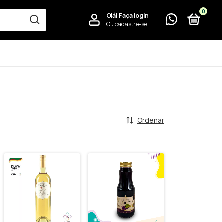
0
Olá!
Faça login
Ou cadastre-se
Ordenar