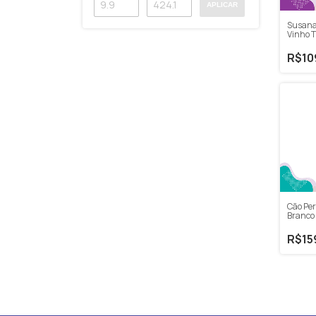
APLICAR
Susana 
Vinho T
2022 7
R$10
Cão Per
Branco 
750ml
R$15