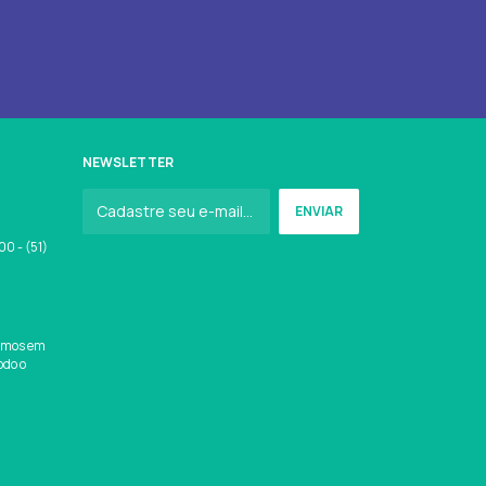
NEWSLETTER
0 - (51)
amos em
odo o