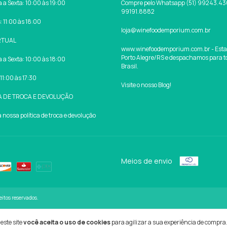
a Sexta: 10:00 às 19:00
Compre pelo Whatsapp (51) 99243.430
99191.8882
 11:00 às 18:00
loja@winefoodemporium.com.br
RTUAL
www.winefoodemporium.com.br - Est
Porto Alegre/RS e despachamos para t
a Sexta: 10:00 às 18:00
Brasil.
11:00 às 17:30
Visite o nosso Blog!
A DE TROCA E DEVOLUÇÃO
nossa política de troca e devolução
Meios de envio
itos reservados.
este site
você aceita o uso de cookies
para agilizar a sua experiência de compra