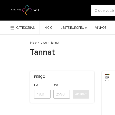
CATEGORIAS
INICIO
LESTE EUROPEU ⭐
VINHOS
Início
>
Uvas
>
Tannat
Tannat
PREÇO
De
Até
APLICAR