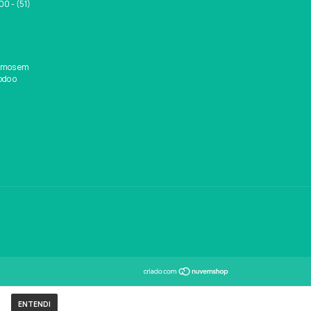
0 - (51)
amos em
odo o
.
ENTENDI