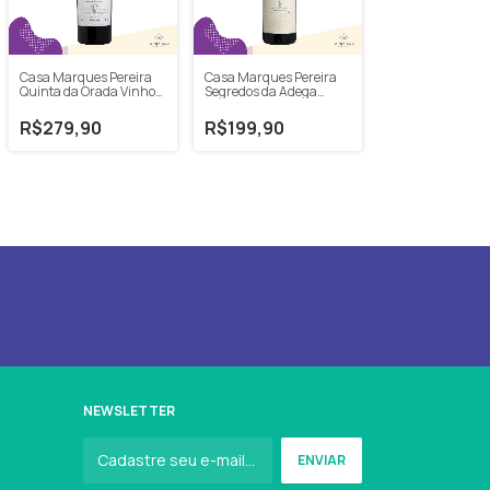
Casa Marques Pereira
Casa Marques Pereira
Quinta da Orada Vinho
Segredos da Adega
Tinto Corte V 2016 750ml
Vinho Tinto Corte D 2014
750ml
R$279,90
R$199,90
NEWSLETTER