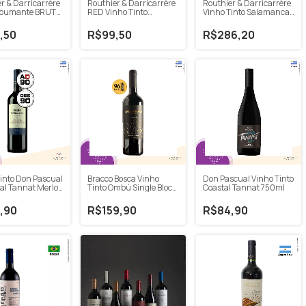
Routhier & Darricarrère
r & Darricarrère
Routhier & Darricarrère
Vinho Tinto Salamanca
pumante BRUT
RED Vinho Tinto
Do Jarau Cabernet
) 750ml
Cabernet Sauvignon
Sauvignon 2022 750ml
(Kombi) 750ml
R$286,20
,50
R$99,50
into Don Pascual
Bracco Bosca Vinho
Don Pascual Vinho Tinto
tal Tannat Merlot
Tinto Ombú Single Block
Coastal Tannat 750ml
Reserve Tannat 750ml
,90
R$159,90
R$84,90