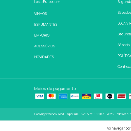
Leste Europeu ⭐
Segunda 
Sábados:
VINHOS
LOJA VI
ESPUMANTES
Segunda 
EMPÓRIO
Sábado: 
ACESSÓRIOS
POLÍTIC
NOVIDADES
Conheça 
Meios de pagamento
Copyright Wine & Food Emporium - 37972741000144 - 2026. Todos os dire
Ao navegar por 