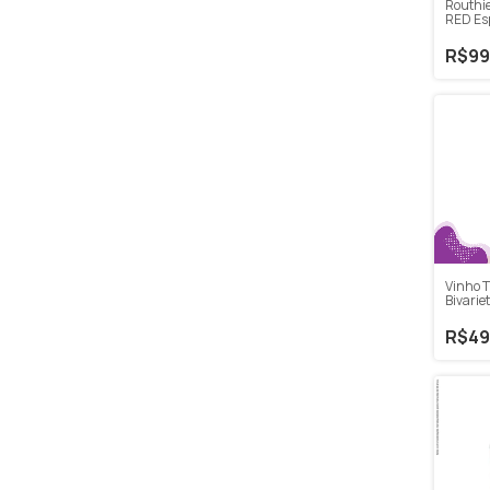
Routhie
RED Es
(Kombi
R$99
Vinho T
Bivarie
750ml
R$49