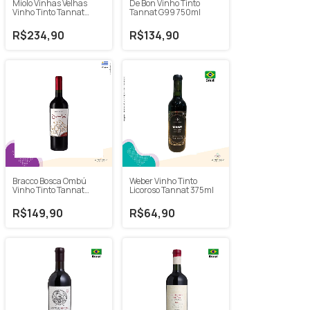
Miolo Vinhas Velhas
De Bon Vinho Tinto
Vinho Tinto Tannat
Tannat G99 750ml
2020 750ml
R$234,90
R$134,90
Bracco Bosca Ombú
Weber Vinho Tinto
Vinho Tinto Tannat
Licoroso Tannat 375ml
2022 750ml
R$149,90
R$64,90