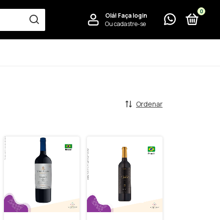
0
Olá!
Faça login
Ou cadastre-se
Ordenar