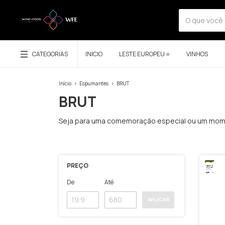
CATEGORIAS
INICIO
LESTE EUROPEU ⭐
VINHOS
Início
>
Espumantes
>
BRUT
BRUT
Seja para uma comemoração especial ou um momen
PREÇO
De
Até
APLICAR