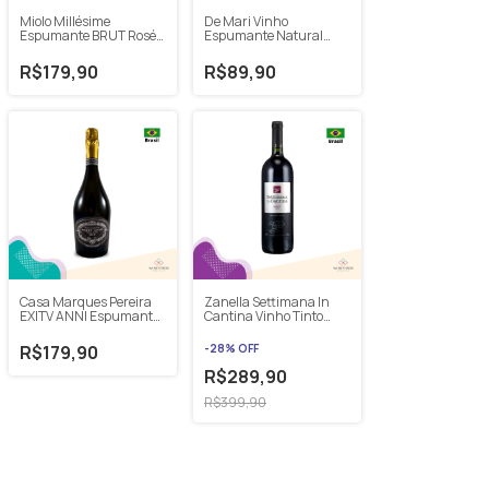
Miolo Millésime
De Mari Vinho
Espumante BRUT Rosé
Espumante Natural
Sur Lie 18 meses 750ml
BRUT Rosé Charmat
2021 750ml
R$179,90
R$89,90
Casa Marques Pereira
Zanella Settimana In
EXITV ANNI Espumante
Cantina Vinho Tinto
BRUT Vindima MMXVII
Merlot 2017 750ml
750ml
R$179,90
-
28
%
OFF
R$289,90
R$399,90