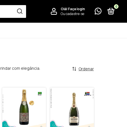
0
Olá!
Faça login
Ou cadastre-se
rindar com elegância.
Ordenar