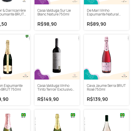
Casa Valduga Sur Lie
r & Darricarrère
De Mari Vinho
Blanc Nature 750ml
pumante BRUT
Espumante Natural
) 750ml
BRUT Charmat 2022
750ml
R$98,90
,50
R$89,90
on Espumante
Casa Valduga Vinho
Cava Jaume Serra BRUT
e BRUT 750ml
Tinto Terroir Exclusivo
Rosé 750ml
Arinarnoa 2020 750ml
9,90
R$149,90
R$139,90