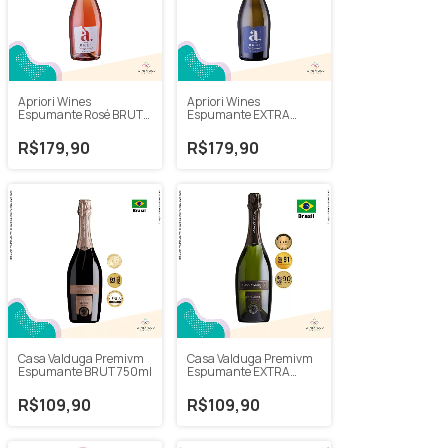
Apriori Wines
Apriori Wines
Espumante Rosé BRUT
Espumante EXTRA
2022 750ml
BRUT White 750ml
R$179,90
R$179,90
Casa Valduga Premivm
Casa Valduga Premivm
Espumante BRUT 750ml
Espumante EXTRA
BRUT 750ml
R$109,90
R$109,90