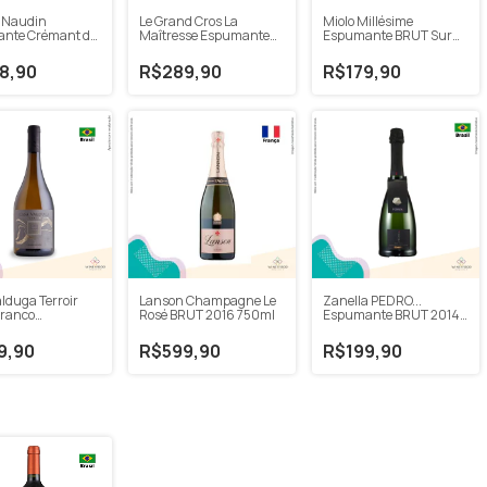
 Naudin
Le Grand Cros La
Miolo Millésime
nte Crémant de
Maîtresse Espumante
Espumante BRUT Sur
gne Rosé BRUT
EXTRA BRUT Rosé NV
Lie 18 meses 750ml
ml
750ml
8,90
R$289,90
R$179,90
lduga Terroir
Lanson Champagne Le
Zanella PEDRO...
Branco
Rosé BRUT 2016 750ml
Espumante BRUT 2014
nnay 2021
750ml
9,90
R$599,90
R$199,90