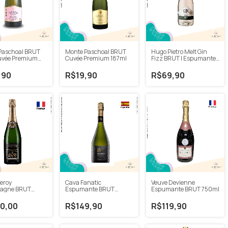
Paschoal BRUT
Monte Paschoal BRUT
Hugo Pietro Melt Gin
uvée Premium
Cuvée Premium 187ml
Fizz BRUT | Espumante
com Gin 750ml
,90
R$19,90
R$69,90
eroy
Cava Fanatic
Veuve Devienne
agne BRUT
Espumante BRUT
Espumante BRUT 750ml
e NV 750ml
Imperial NV 750ml
0,00
R$149,90
R$119,90