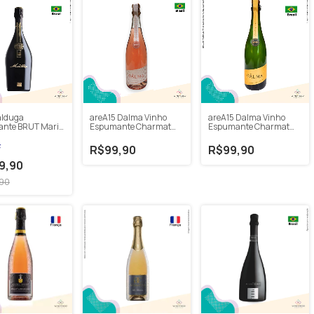
alduga
areA15 Dalma Vinho
areA15 Dalma Vinho
nte BRUT Maria
Espumante Charmat
Espumante Charmat
a 750ml
BRUT Rosé NV 750ml
BRUT NV 750ml
F
R$99,90
R$99,90
9,90
,90