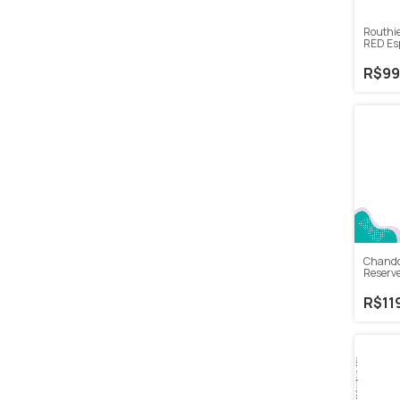
Routhie
RED Es
(Kombi
R$99
Chand
Reserv
R$11