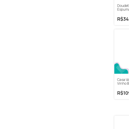
Doudet
Espuma
Bourgo
NV 750
R$34
Casa Va
Vinho 
Chardo
750ml
R$10