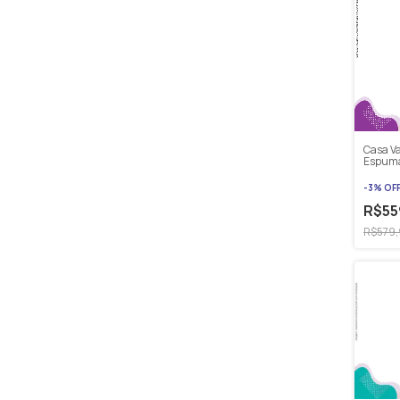
Casa V
Espuma
Valdug
-
3
%
OF
R$55
R$579