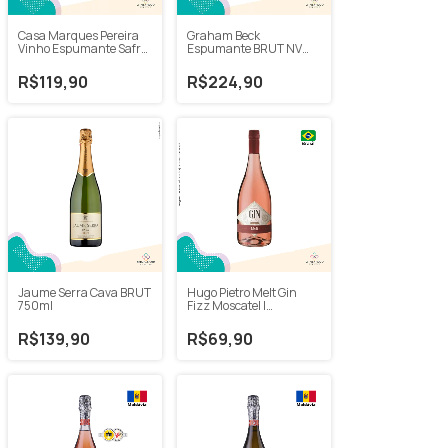
Casa Marques Pereira
Graham Beck
Vinho Espumante Safra
Espumante BRUT NV
Histórica EXTRA BRUT
750ml
2020 750ml
R$119,90
R$224,90
Jaume Serra Cava BRUT
Hugo Pietro Melt Gin
750ml
Fizz Moscatel |
Espumante com Gin
750ml
R$139,90
R$69,90