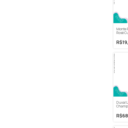
Monte 
Rosé C
187ml
R$19
Duval L
Champ
Réserv
R$68