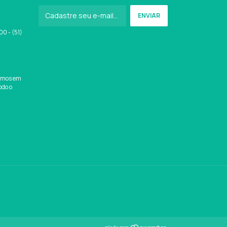
0 - (51)
amos em
odo o