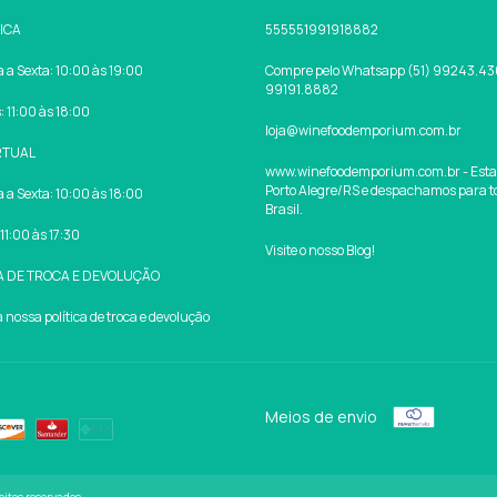
SICA
555551991918882
a Sexta: 10:00 às 19:00
Compre pelo Whatsapp (51) 99243.430
99191.8882
 11:00 às 18:00
loja@winefoodemporium.com.br
RTUAL
www.winefoodemporium.com.br - Est
Porto Alegre/RS e despachamos para t
a Sexta: 10:00 às 18:00
Brasil.
11:00 às 17:30
Visite o nosso Blog!
A DE TROCA E DEVOLUÇÃO
nossa política de troca e devolução
Meios de envio