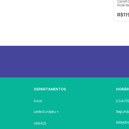
Calvet 
Rosé Va
750ml
R$11
DEPARTAMENTOS
HORÁR
Inicio
LOJA FÍ
Leste Europeu ⭐
Segunda 
Sábados:
VINHOS