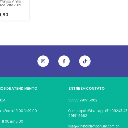
D'Anjou Vinho
l de Loire 2021
9,90
IOS DE ATENDIMENTO
ENTRE EM CONTATO
SICA
555551991918882
a Sexta: 10:00 às 19:00
Compre pelo Whatsapp (51) 99243.430
99191.8882
 11:00 às 18:00
loja@winefoodemporium.com.br