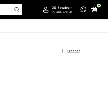
0
Olá!
Faça login
Ou cadastre-se
Ordenar