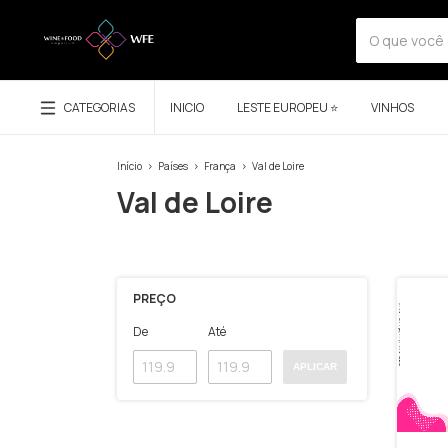
CATEGORIAS
INICIO
LESTE EUROPEU ⭐
VINHOS
Início
>
Países
>
França
>
Val de Loire
Val de Loire
PREÇO
De
Até
APLICAR