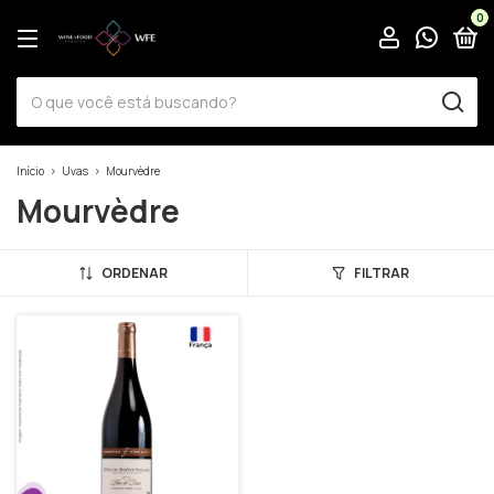
0
Início
>
Uvas
>
Mourvèdre
Mourvèdre
ORDENAR
FILTRAR