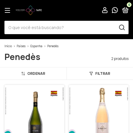
0
Início
>
Países
>
Espanha
>
Penedès
Penedès
2 produtos
ORDENAR
FILTRAR