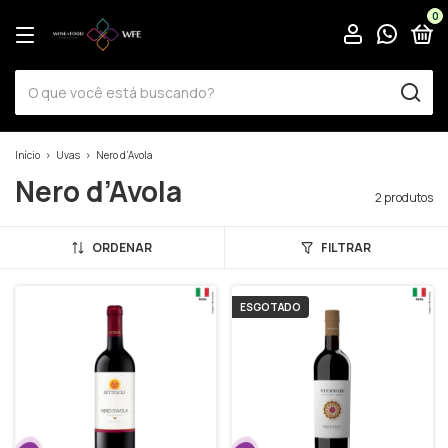
0
Início
>
Uvas
>
Nero d’Avola
Nero d’Avola
2 produtos
ORDENAR
FILTRAR
ESGOTADO