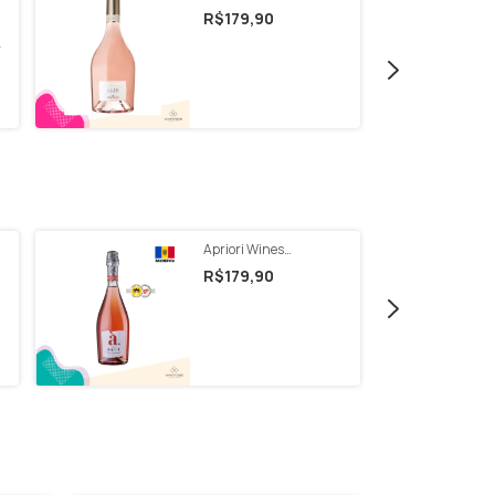
Ammiraglia Alìe 750ml
R$179,90
0
Apriori Wines
Espumante Rosé BRUT
R$179,90
2022 750ml