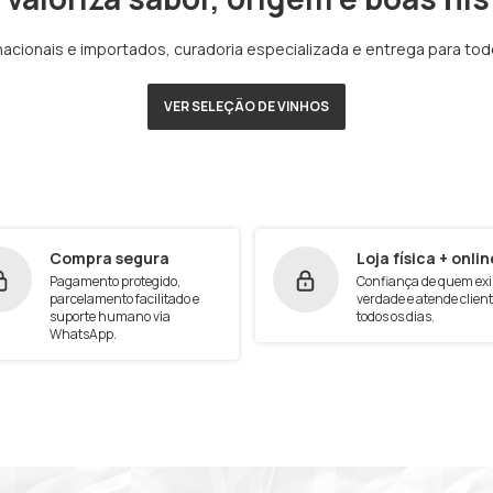
nacionais e importados, curadoria especializada e entrega para todo 
VER SELEÇÃO DE VINHOS
Compra segura
Loja física + onlin
Pagamento protegido,
Confiança de quem exi
parcelamento facilitado e
verdade e atende clien
suporte humano via
todos os dias.
WhatsApp.