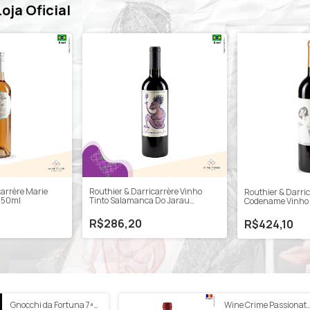
Loja Oficial
carrère Marie
Routhier & Darricarrère Vinho
Routhier & Darric
 750ml
Tinto Salamanca Do Jarau
Codename Vinho 
Cabernet Sauvignon 2022 750ml
Sauvignon 750m
R$286,20
R$424,10
Gnocchi da Fortuna 7ª
Wine Crime Passionat