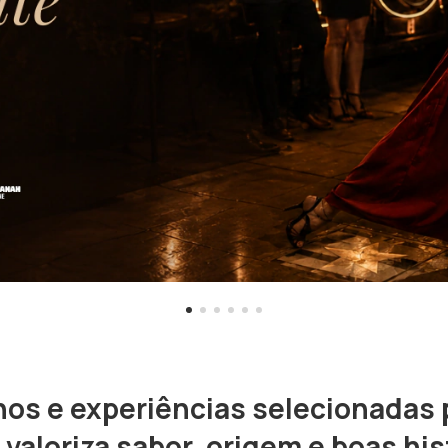
hos e experiências selecionadas 
valoriza sabor, origem e boas his