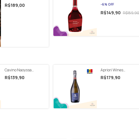
edição 2026 | Jantar
Red 750ml
R$189,00
-
6
%
OFF
Harmonizado
R$149,90
R$159,9
Cavino Naoyssa
Apriori Wines
Xinomavro Pdo 2021
Espumante EXTRA
R$139,90
R$179,90
750ml
BRUT White 750ml