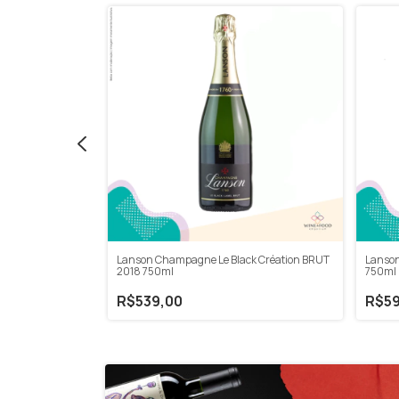
ante BRUT 750ml
Lanso
Lanson Champagne Le Black Création BRUT
750ml
2018 750ml
R$59
R$539,00