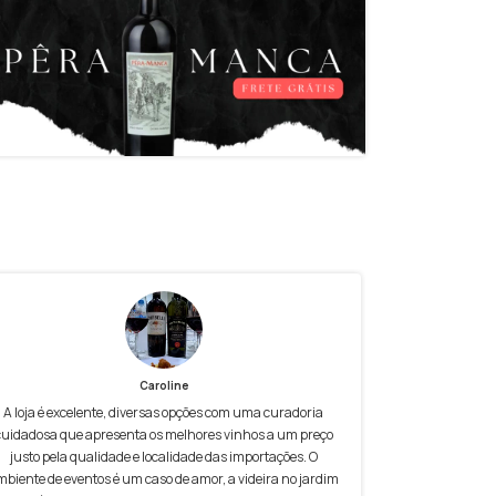
Caroline
A loja é excelente, diversas opções com uma curadoria
cuidadosa que apresenta os melhores vinhos a um preço
justo pela qualidade e localidade das importações. O
mbiente de eventos é um caso de amor, a videira no jardim