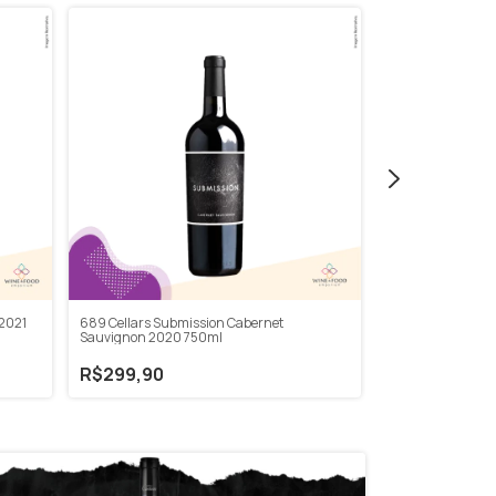
2021
689 Cellars Submission Cabernet
Black Doktor Spec
Sauvignon 2020 750ml
R$199,90
R$299,90