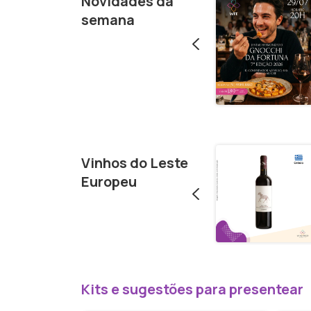
Novidades da
Rosé Signature 750ml
R$196,90
semana
Cesta de presente
Vinhos do Leste
Jantar Gourmet: Uma
R$574,90
Noite na Europa
Europeu
Kits e sugestões para presentear