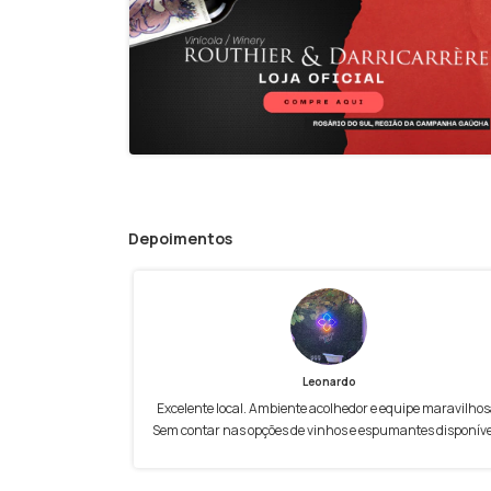
Depoimentos
Leonardo
Excelente local. Ambiente acolhedor e equipe maravilhos
Sem contar nas opções de vinhos e espumantes disponíve