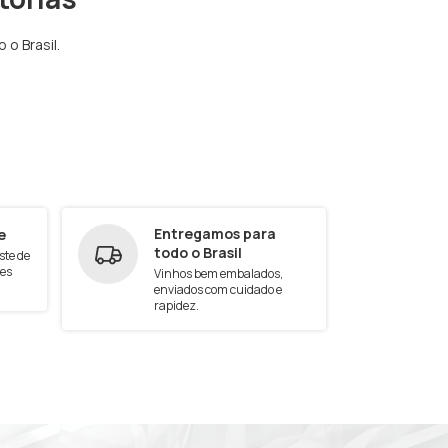
o Brasil.
e
Entregamos para
todo o Brasil
ste de
tes
Vinhos bem embalados,
enviados com cuidado e
rapidez.