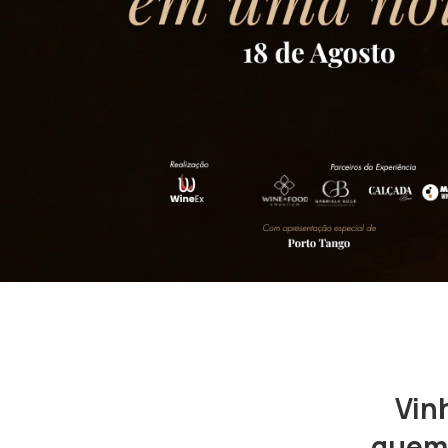
Vin
quem 