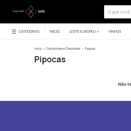
CATEGORIAS
INICIO
LESTE EUROPEU ⭐
VINHOS
Início
>
Comidinhas e Chocolates
>
Pipocas
Pipocas
Não te