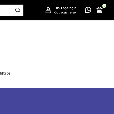
0
Olá!
Faça login
Ou cadastre-se
iltros.