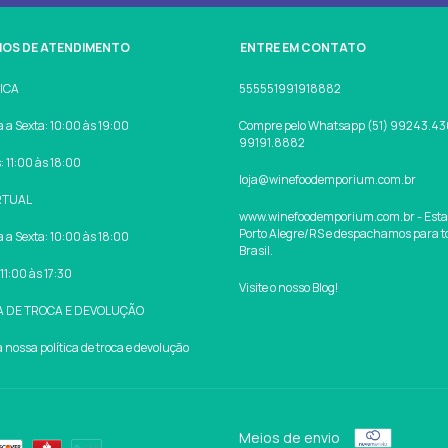
IOS DE ATENDIMENTO
ENTRE EM CONTATO
SICA
555551991918882
a Sexta: 10:00 às 19:00
Compre pelo Whatsapp (51) 99243.430
99191.8882
 11:00 às 18:00
loja@winefoodemporium.com.br
RTUAL
www.winefoodemporium.com.br - Est
Porto Alegre/RS e despachamos para t
a Sexta: 10:00 às 18:00
Brasil.
11:00 às 17:30
Visite o nosso Blog!
A DE TROCA E DEVOLUÇÃO
nossa política de troca e devolução
Meios de envio