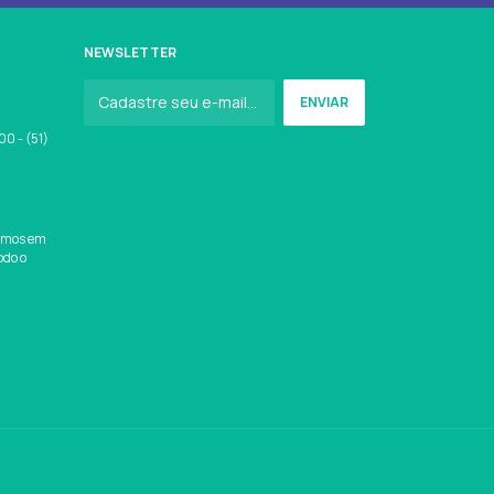
NEWSLETTER
0 - (51)
amos em
odo o