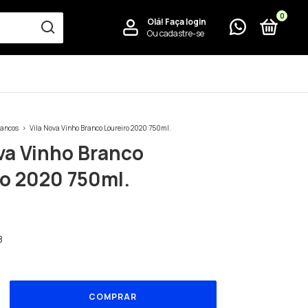
0
Olá!
Faça login
Ou cadastre-se
rancos
>
Vila Nova Vinho Branco Loureiro 2020 750ml.
va Vinho Branco
ro 2020 750ml.
8