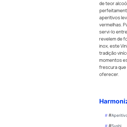
de teor alcoó
perfeitament
aperitivos le
vermelhas. P
servi-lo entr
revelem de f
inox, este V
tradição viní
momentos esp
frescura que
oferecer.
Harmoni
#
Aperitiv
#
Sushi