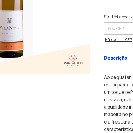
Entregas para o C
Meios de env
Não sei meu CEP
Descrição
Ao degustar,
encorpado, c
um toque ref
destaca, culm
a qualidade i
madeira no p
e a frescura 
característi