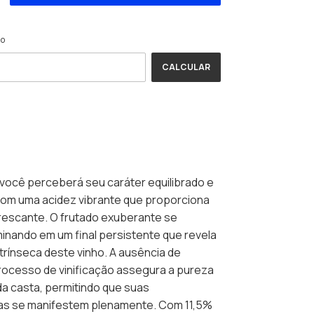
ALTERAR CEP
EP:
io
CALCULAR
 você perceberá seu caráter equilibrado e
om uma acidez vibrante que proporciona
rescante. O frutado exuberante se
inando em um final persistente que revela
ntrínseca deste vinho. A ausência de
rocesso de vinificação assegura a pureza
da casta, permitindo que suas
cas se manifestem plenamente. Com 11,5%