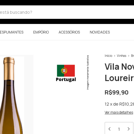
ESPUMANTES
EMPÓRIO
ACESSÓRIOS
NOVIDADES
Início
>
Vinhos
>
B
Vila No
Lourei
R$99,90
12
x
de
R$10,2
Ver mais detalhes